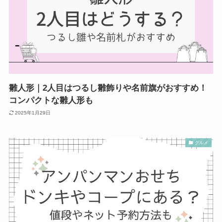
雛人形｜2人目はつるし雛飾りや名前旗がおすすめ！
コンパクトな雛人形も
2025年1月29日
グルメ