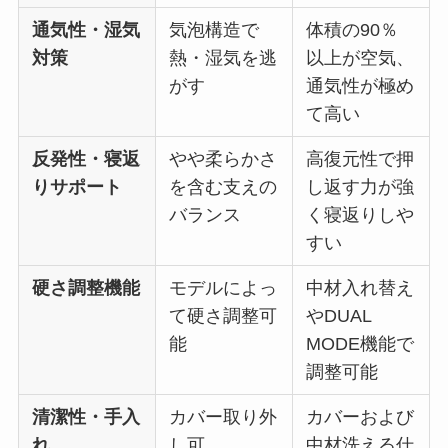
通気性・湿気
気泡構造で
体積の90％
対策
熱・湿気を逃
以上が空気、
がす
通気性が極め
て高い
反発性・寝返
やや柔らかさ
高復元性で押
りサポート
を含む支えの
し返す力が強
バランス
く寝返りしや
すい
硬さ調整機能
モデルによっ
中材入れ替え
て硬さ調整可
やDUAL
能
MODE機能で
調整可能
清潔性・手入
カバー取り外
カバーおよび
れ
し可
中材洗える仕